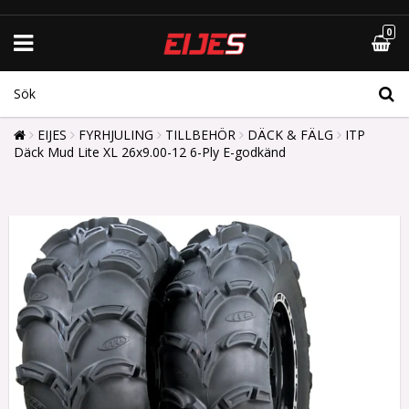
0
EIJES
FYRHJULING
TILLBEHÖR
DÄCK & FÄLG
ITP
Däck Mud Lite XL 26x9.00-12 6-Ply E-godkänd