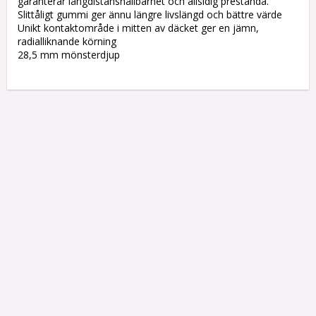
garanterar långdistanshållbarhet och allsidig prestanda.

Slittåligt gummi ger ännu längre livslängd och bättre värde

Unikt kontaktområde i mitten av däcket ger en jämn, 
radialliknande körning

28,5 mm mönsterdjup