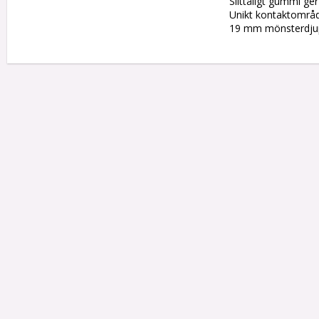
Slittåligt gummi ger
Unikt kontaktområde
19 mm mönsterdju