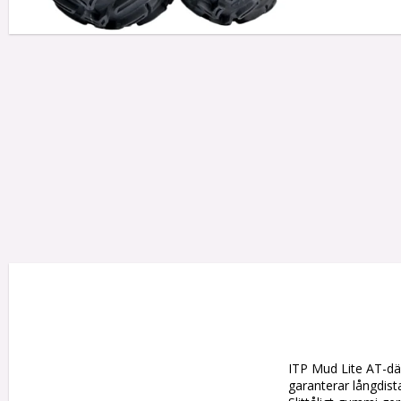
ITP Mud Lite AT-däc
garanterar långdist