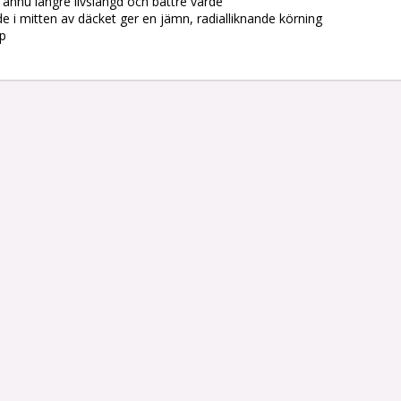
 ännu längre livslängd och bättre värde

 i mitten av däcket ger en jämn, radialliknande körning

p