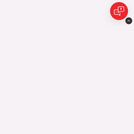
Eijes Avesta AB
Industrigatan10
77435 Avesta
0226-598 10
556455-9010