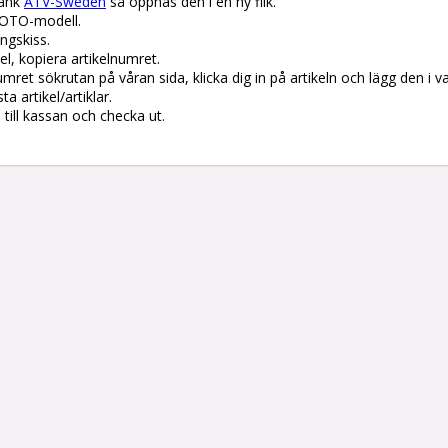
änk 
ATV-Sweden
 så öppnas den i en ny flik.

OTO-modell.

gskiss. 

el, kopiera artikelnumret. 

lnumret sökrutan på våran sida, klicka dig in på artikeln och lägg den i v
 artikel/artiklar.

å till kassan och checka ut.