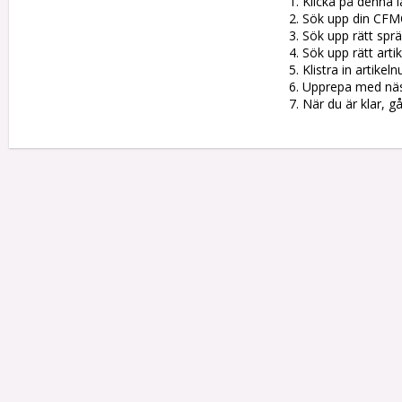
1. Klicka på denna l
2. Sök upp din CFM
3. Sök upp rätt sprän
4. Sök upp rätt artik
5. Klistra in artike
6. Upprepa med nästa
7. När du är klar, g