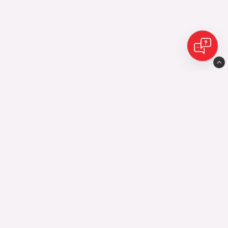
Eijes Avesta AB
Industrigatan10
77435 Avesta