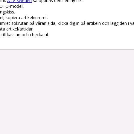
änk 
ATV-Sweden
 så öppnas den i en ny flik.

OTO-modell.

gskiss. 

el, kopiera artikelnumret. 

lnumret sökrutan på våran sida, klicka dig in på artikeln och lägg den i v
 artikel/artiklar.

å till kassan och checka ut.