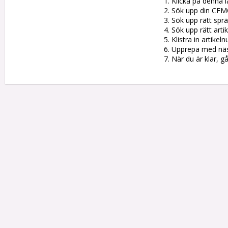
1. Klicka på denna l
2. Sök upp din CFM
3. Sök upp rätt sprän
4. Sök upp rätt artik
5. Klistra in artike
6. Upprepa med nästa
7. När du är klar, g