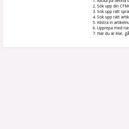
1. Klicka på denna l
2. Sök upp din CFM
3. Sök upp rätt sprän
4. Sök upp rätt artik
5. Klistra in artike
6. Upprepa med nästa
7. När du är klar, g