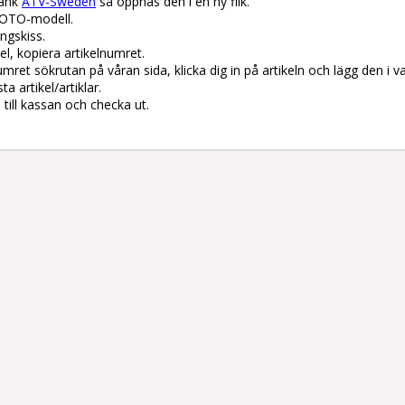
änk 
ATV-Sweden
 så öppnas den i en ny flik.

OTO-modell.

gskiss. 

el, kopiera artikelnumret. 

lnumret sökrutan på våran sida, klicka dig in på artikeln och lägg den i v
 artikel/artiklar.

å till kassan och checka ut.