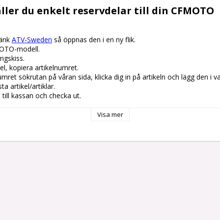
ller du enkelt reservdelar till din CFMOTO
änk 
ATV-Sweden
 så öppnas den i en ny flik.

OTO-modell.

gskiss. 

el, kopiera artikelnumret. 

lnumret sökrutan på våran sida, klicka dig in på artikeln och lägg den i v
 artikel/artiklar.

å till kassan och checka ut.
Visa mer