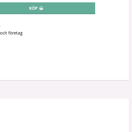
KÖP
r
 och företag