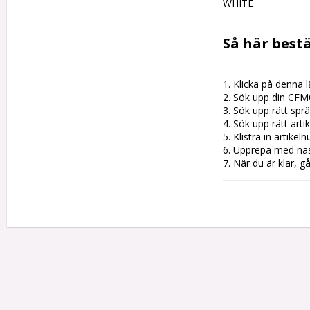
WHITE

Så här bestä
1. Klicka på denna l
2. Sök upp din CFM
3. Sök upp rätt sprän
4. Sök upp rätt artik
5. Klistra in artike
6. Upprepa med nästa
7. När du är klar, g