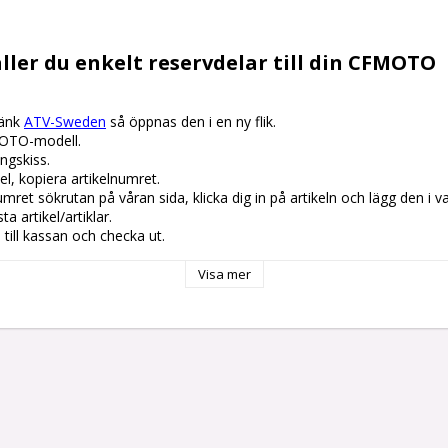
ller du enkelt reservdelar till din CFMOTO
änk 
ATV-Sweden
 så öppnas den i en ny flik.

OTO-modell.

gskiss. 

el, kopiera artikelnumret. 

lnumret sökrutan på våran sida, klicka dig in på artikeln och lägg den i v
 artikel/artiklar.

å till kassan och checka ut.
Visa mer