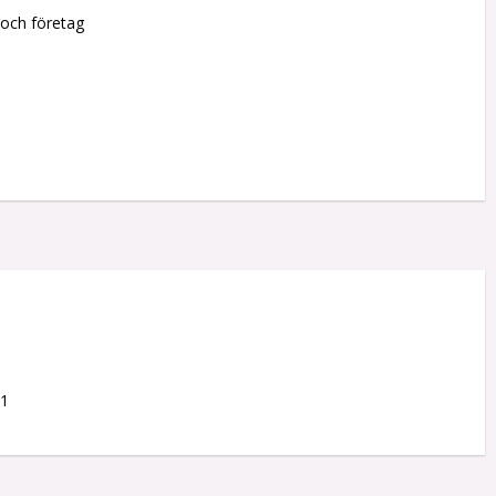
r
 och företag
01