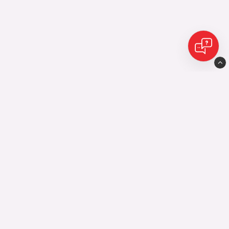
Eijes Avesta AB
Industrigatan10
77435 Avesta