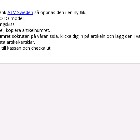
änk 
ATV-Sweden
 så öppnas den i en ny flik.

OTO-modell.

gskiss. 

el, kopiera artikelnumret. 

lnumret sökrutan på våran sida, klicka dig in på artikeln och lägg den i v
 artikel/artiklar.

å till kassan och checka ut.