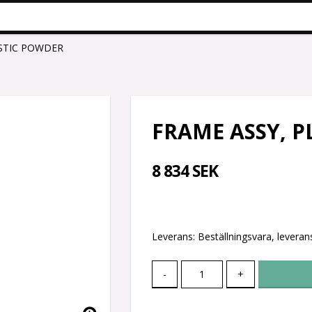
ASTIC POWDER
FRAME ASSY, P
8 834 SEK
Leverans:
Beställningsvara, leverans
-
+