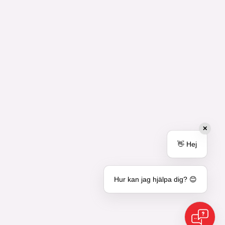
✕
👋 Hej
Hur kan jag hjälpa dig? 😊