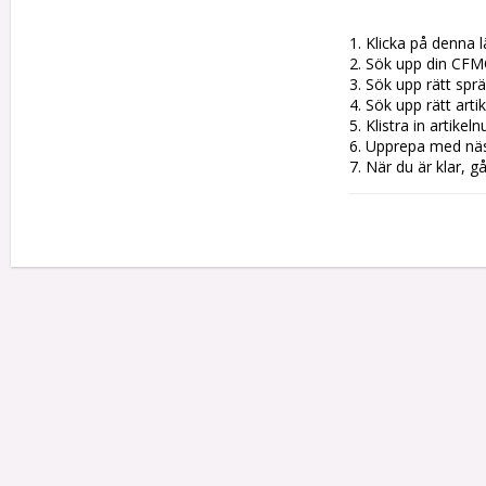
1. Klicka på denna l
2. Sök upp din CFM
3. Sök upp rätt sprän
4. Sök upp rätt artik
5. Klistra in artike
6. Upprepa med nästa
7. När du är klar, g