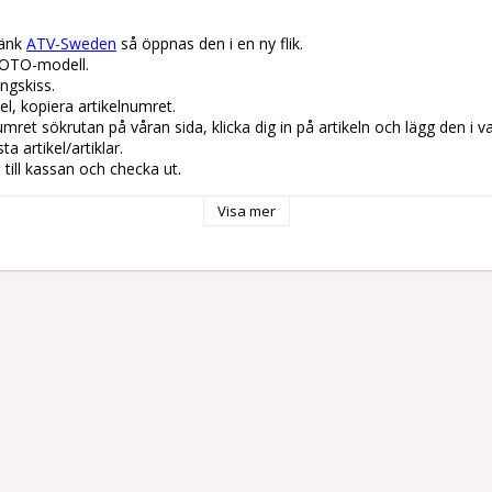
änk 
ATV-Sweden
 så öppnas den i en ny flik.

OTO-modell.

gskiss. 

el, kopiera artikelnumret. 

lnumret sökrutan på våran sida, klicka dig in på artikeln och lägg den i v
 artikel/artiklar.

å till kassan och checka ut.
Visa mer