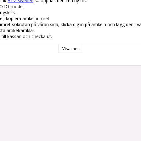
änk 
ATV-Sweden
 så öppnas den i en ny flik.

OTO-modell.

gskiss. 

el, kopiera artikelnumret. 

lnumret sökrutan på våran sida, klicka dig in på artikeln och lägg den i v
 artikel/artiklar.

å till kassan och checka ut.
Visa mer