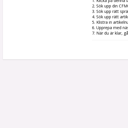
1. Klicka på denna l
2. Sök upp din CFM
3. Sök upp rätt sprän
4. Sök upp rätt artik
5. Klistra in artike
6. Upprepa med nästa
7. När du är klar, g