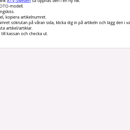
änk 
ATV-Sweden
 så öppnas den i en ny flik.

OTO-modell.

gskiss. 

el, kopiera artikelnumret. 

lnumret sökrutan på våran sida, klicka dig in på artikeln och lägg den i v
 artikel/artiklar.

å till kassan och checka ut.