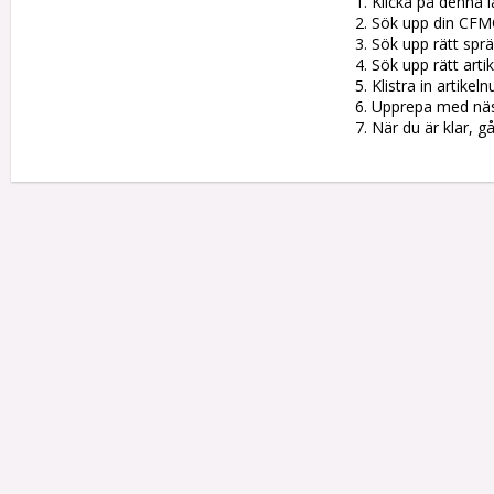
1. Klicka på denna l
2. Sök upp din CFM
3. Sök upp rätt sprän
4. Sök upp rätt artik
5. Klistra in artike
6. Upprepa med nästa
7. När du är klar, g