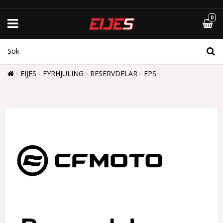
0
EIJES
FYRHJULING
RESERVDELAR
EPS