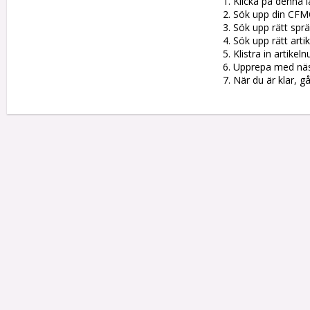
1. Klicka på denna l
2. Sök upp din CFM
3. Sök upp rätt sprän
4. Sök upp rätt artik
5. Klistra in artike
6. Upprepa med nästa
7. När du är klar, g