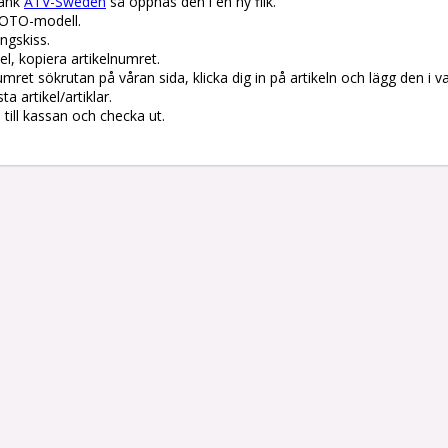
änk 
ATV-Sweden
 så öppnas den i en ny flik.

OTO-modell.

gskiss. 

el, kopiera artikelnumret. 

lnumret sökrutan på våran sida, klicka dig in på artikeln och lägg den i v
 artikel/artiklar.

å till kassan och checka ut.