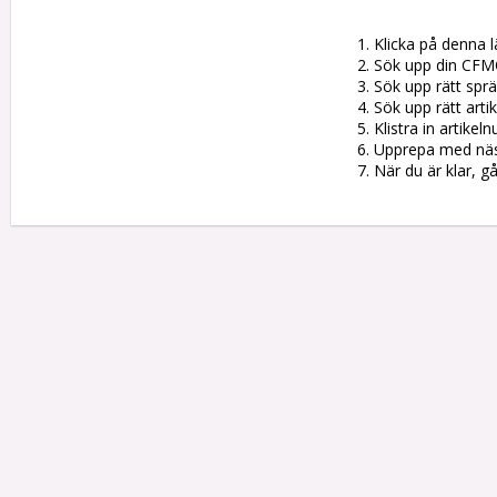
1. Klicka på denna l
2. Sök upp din CFM
3. Sök upp rätt sprän
4. Sök upp rätt artik
5. Klistra in artike
6. Upprepa med nästa
7. När du är klar, g