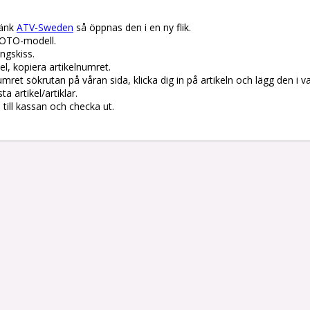
änk 
ATV-Sweden
 så öppnas den i en ny flik.

OTO-modell.

gskiss. 

el, kopiera artikelnumret. 

lnumret sökrutan på våran sida, klicka dig in på artikeln och lägg den i v
 artikel/artiklar.

å till kassan och checka ut.