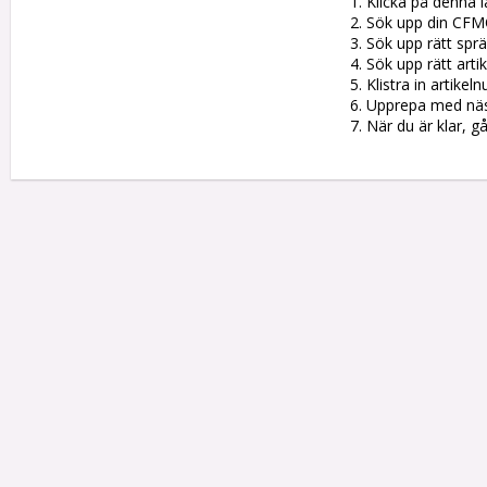
1. Klicka på denna l
2. Sök upp din CFM
3. Sök upp rätt sprän
4. Sök upp rätt artik
5. Klistra in artike
6. Upprepa med nästa
7. När du är klar, g