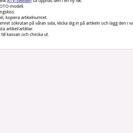
änk 
ATV-Sweden
 så öppnas den i en ny flik.

OTO-modell.

gskiss. 

el, kopiera artikelnumret. 

lnumret sökrutan på våran sida, klicka dig in på artikeln och lägg den i v
 artikel/artiklar.

å till kassan och checka ut.