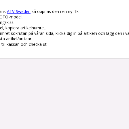
änk 
ATV-Sweden
 så öppnas den i en ny flik.

OTO-modell.

gskiss. 

el, kopiera artikelnumret. 

lnumret sökrutan på våran sida, klicka dig in på artikeln och lägg den i v
 artikel/artiklar.

å till kassan och checka ut.