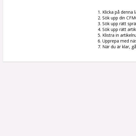
1. Klicka på denna l
2. Sök upp din CFM
3. Sök upp rätt sprän
4. Sök upp rätt artik
5. Klistra in artike
6. Upprepa med nästa
7. När du är klar, g