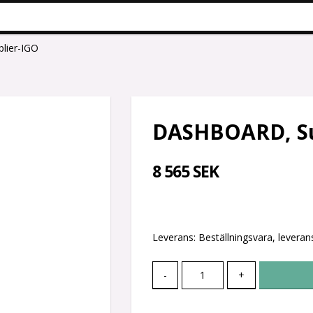
lier-IGO
DASHBOARD, Su
8 565 SEK
Leverans:
Beställningsvara, leverans
-
+