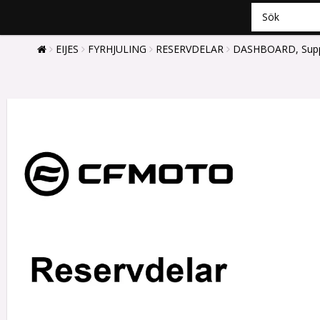
EIJES
FYRHJULING
RESERVDELAR
DASHBOARD, Supp