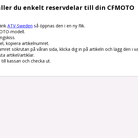
ller du enkelt reservdelar till din CFMOTO
änk 
ATV-Sweden
 så öppnas den i en ny flik.

OTO-modell.

gskiss. 

el, kopiera artikelnumret. 

lnumret sökrutan på våran sida, klicka dig in på artikeln och lägg den i v
 artikel/artiklar.

å till kassan och checka ut.