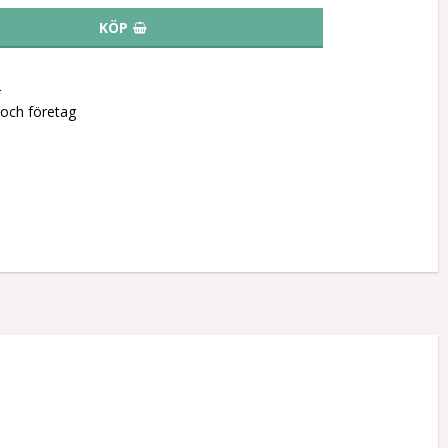
KÖP
r
 och företag