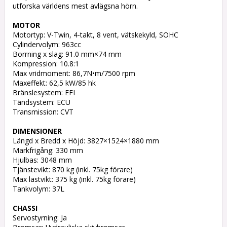
utforska världens mest avlägsna hörn.

MOTOR
Motortyp: V-Twin, 4-takt, 8 vent, vätskekyld, SOHC

Cylindervolym: 963cc

Borrning x slag: 91.0 mm×74 mm

Kompression: 10.8:1

Max vridmoment: 86,7N•m/7500 rpm

Maxeffekt: 62,5 kW/85 hk

Bränslesystem: EFI

Tändsystem: ECU

Transmission: CVT

DIMENSIONER
Längd x Bredd x Höjd: 3827×1524×1880 mm

Markfrigång: 330 mm

Hjulbas: 3048 mm

Tjänstevikt: 870 kg (inkl. 75kg förare)

Max lastvikt: 375 kg (inkl. 75kg förare)

Tankvolym: 37L

CHASSI
Servostyrning: Ja
