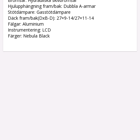
Bromsar: Hydrauliska skivbromsar

Hjulupphängning fram/bak: Dubbla A-armar

Stötdämpare: Gasstötdämpare

Däck fram/bak(DxB-D): 27×9-14/27×11-14

Fälgar: Aluminium

Instrumentering: LCD
