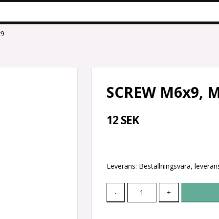
x9
SCREW M6x9, 
12 SEK
Leverans:
Beställningsvara, leverans
-
+