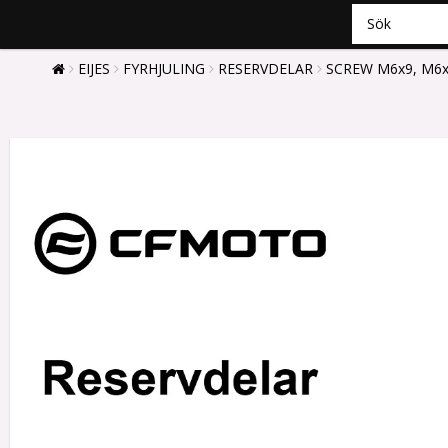
EIJES
FYRHJULING
RESERVDELAR
SCREW M6x9, M6