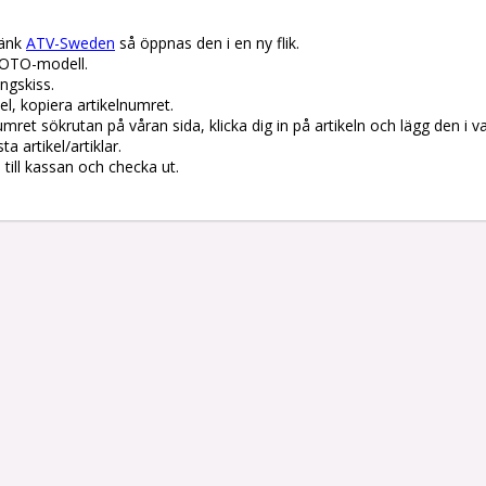
änk 
ATV-Sweden
 så öppnas den i en ny flik.

OTO-modell.

gskiss. 

el, kopiera artikelnumret. 

lnumret sökrutan på våran sida, klicka dig in på artikeln och lägg den i v
 artikel/artiklar.

å till kassan och checka ut.