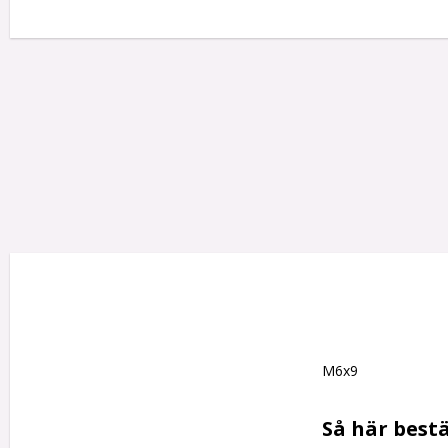
M6x9

Så här bestä