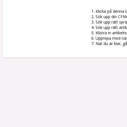
1. Klicka på denna l
2. Sök upp din CFM
3. Sök upp rätt sprän
4. Sök upp rätt artik
5. Klistra in artike
6. Upprepa med nästa
7. När du är klar, g