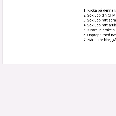
1. Klicka på denna l
2. Sök upp din CFM
3. Sök upp rätt sprän
4. Sök upp rätt artik
5. Klistra in artike
6. Upprepa med nästa
7. När du är klar, g