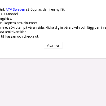
änk 
ATV-Sweden
 så öppnas den i en ny flik.

OTO-modell.

gskiss. 

el, kopiera artikelnumret. 

lnumret sökrutan på våran sida, klicka dig in på artikeln och lägg den i v
 artikel/artiklar.

å till kassan och checka ut.
Visa mer