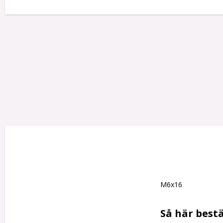
M6x16

Så här bestä