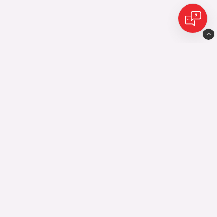
Eijes Avesta AB
Industrigatan10
77435 Avesta
0226-598 10
556455-9010