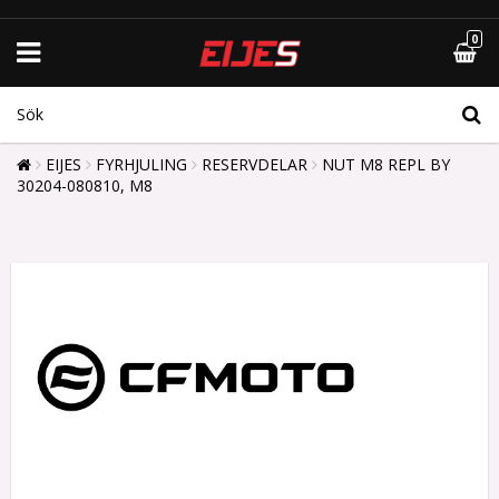
0
EIJES
FYRHJULING
RESERVDELAR
NUT M8 REPL BY
30204-080810, M8