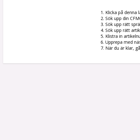
1. Klicka på denna l
2. Sök upp din CFM
3. Sök upp rätt sprän
4. Sök upp rätt artik
5. Klistra in artike
6. Upprepa med nästa
7. När du är klar, g