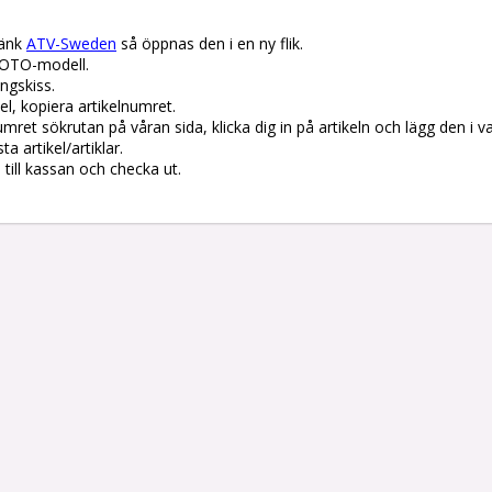
änk 
ATV-Sweden
 så öppnas den i en ny flik.

OTO-modell.

gskiss. 

el, kopiera artikelnumret. 

lnumret sökrutan på våran sida, klicka dig in på artikeln och lägg den i v
 artikel/artiklar.

å till kassan och checka ut.