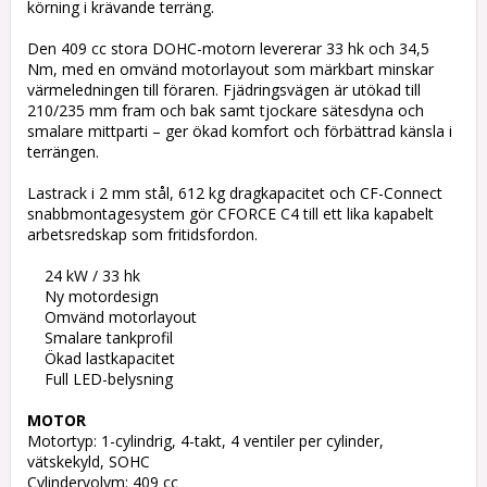
körning i krävande terräng.

Den 409 cc stora DOHC-motorn levererar 33 hk och 34,5 
Nm, med en omvänd motorlayout som märkbart minskar 
värmeledningen till föraren. Fjädringsvägen är utökad till 
210/235 mm fram och bak samt tjockare sätesdyna och 
smalare mittparti – ger ökad komfort och förbättrad känsla i 
terrängen.

Lastrack i 2 mm stål, 612 kg dragkapacitet och CF-Connect 
snabbmontagesystem gör CFORCE C4 till ett lika kapabelt 
arbetsredskap som fritidsfordon.

    24 kW / 33 hk

    Ny motordesign

    Omvänd motorlayout

    Smalare tankprofil

    Ökad lastkapacitet

    Full LED-belysning

MOTOR
Motortyp: 1-cylindrig, 4-takt, 4 ventiler per cylinder, 
vätskekyld, SOHC

Cylindervolym: 409 cc
