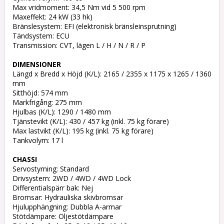
Max vridmoment: 34,5 Nm vid 5 500 rpm

Maxeffekt: 24 kW (33 hk)

Bränslesystem: EFI (elektronisk bränsleinsprutning)

Tändsystem: ECU

Transmission: CVT, lägen L / H / N / R / P

DIMENSIONER
Längd x Bredd x Höjd (K/L): 2165 / 2355 x 1175 x 1265 / 1360 
mm

Sitthöjd: 574 mm

Markfrigång: 275 mm

Hjulbas (K/L): 1290 / 1480 mm

Tjänstevikt (K/L): 430 / 457 kg (inkl. 75 kg förare)

Max lastvikt (K/L): 195 kg (inkl. 75 kg förare)

Tankvolym: 17 l

CHASSI
Servostyrning: Standard

Drivsystem: 2WD / 4WD / 4WD Lock

Differentialspärr bak: Nej

Bromsar: Hydrauliska skivbromsar

Hjulupphängning: Dubbla A-armar

Stötdämpare: Oljestötdämpare
