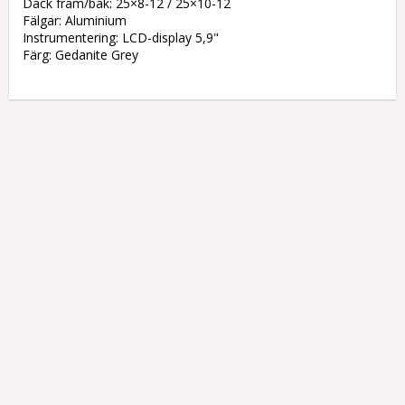
Däck fram/bak: 25×8-12 / 25×10-12

Fälgar: Aluminium

Instrumentering: LCD-display 5,9"

Färg: Gedanite Grey