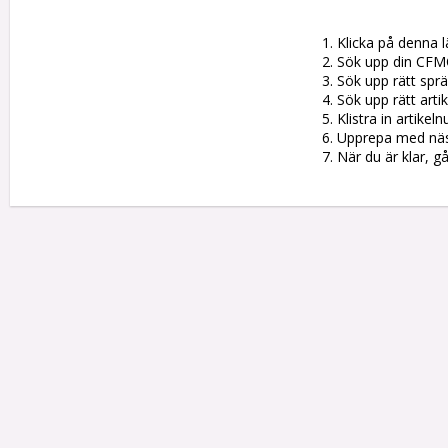
1. Klicka på denna l
2. Sök upp din CFM
3. Sök upp rätt sprän
4. Sök upp rätt artik
5. Klistra in artike
6. Upprepa med nästa
7. När du är klar, g