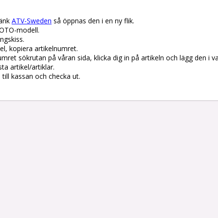
änk 
ATV-Sweden
 så öppnas den i en ny flik.

OTO-modell.

gskiss. 

el, kopiera artikelnumret. 

lnumret sökrutan på våran sida, klicka dig in på artikeln och lägg den i v
 artikel/artiklar.

å till kassan och checka ut.