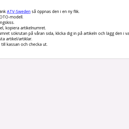
änk 
ATV-Sweden
 så öppnas den i en ny flik.

OTO-modell.

gskiss. 

el, kopiera artikelnumret. 

lnumret sökrutan på våran sida, klicka dig in på artikeln och lägg den i v
 artikel/artiklar.

å till kassan och checka ut.