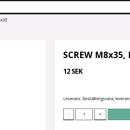
8x35
SCREW M8x35,
12 SEK
Leverans:
Beställningsvara, leverans
-
+