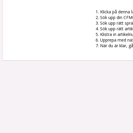
1. Klicka på denna l
2. Sök upp din CFM
3. Sök upp rätt sprän
4. Sök upp rätt artik
5. Klistra in artike
6. Upprepa med nästa
7. När du är klar, g