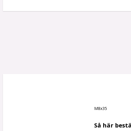
M8x35

Så här bestä