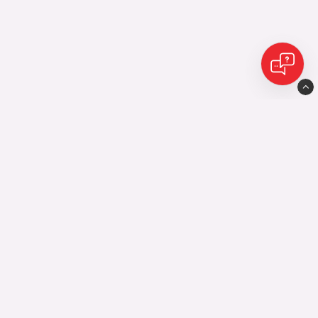
Eijes Avesta AB
Industrigatan10
77435 Avesta