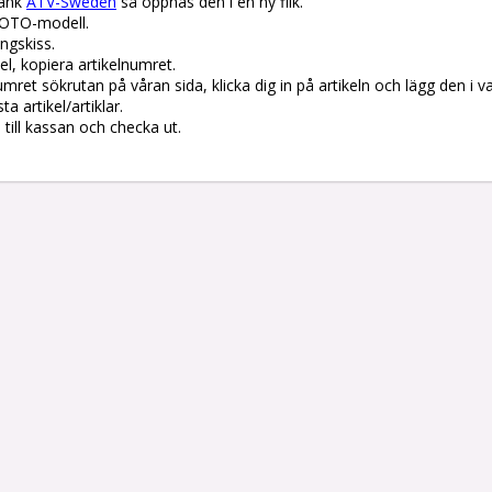
änk 
ATV-Sweden
 så öppnas den i en ny flik.

OTO-modell.

gskiss. 

el, kopiera artikelnumret. 

lnumret sökrutan på våran sida, klicka dig in på artikeln och lägg den i v
 artikel/artiklar.

å till kassan och checka ut.