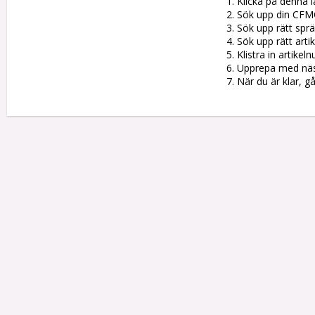
1. Klicka på denna l
2. Sök upp din CFM
3. Sök upp rätt sprän
4. Sök upp rätt artik
5. Klistra in artike
6. Upprepa med nästa
7. När du är klar, g