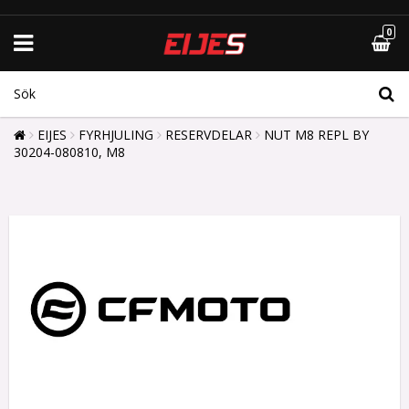
0
EIJES
FYRHJULING
RESERVDELAR
NUT M8 REPL BY
30204-080810, M8