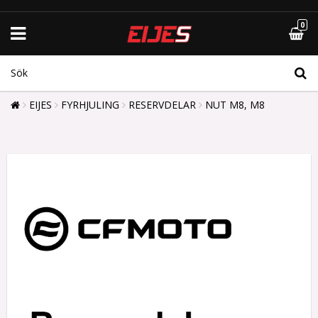
0
EIJES
FYRHJULING
RESERVDELAR
NUT M8, M8