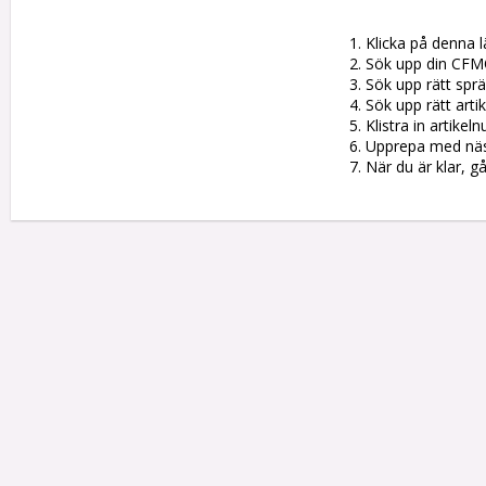
1. Klicka på denna l
2. Sök upp din CFM
3. Sök upp rätt sprän
4. Sök upp rätt artik
5. Klistra in artike
6. Upprepa med nästa
7. När du är klar, g