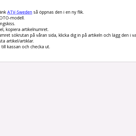
änk 
ATV-Sweden
 så öppnas den i en ny flik.

OTO-modell.

gskiss. 

el, kopiera artikelnumret. 

lnumret sökrutan på våran sida, klicka dig in på artikeln och lägg den i v
 artikel/artiklar.

å till kassan och checka ut.