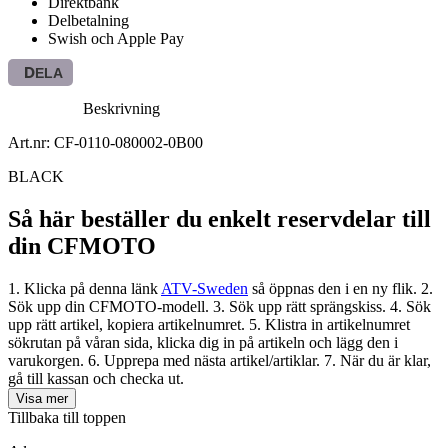
Direktbank
Delbetalning
Swish och Apple Pay
DELA
Beskrivning
Art.nr: CF-0110-080002-0B00
BLACK
Så här beställer du enkelt reservdelar till
din CFMOTO
1. Klicka på denna länk
ATV-Sweden
så öppnas den i en ny flik. 2.
Sök upp din CFMOTO-modell. 3. Sök upp rätt sprängskiss. 4. Sök
upp rätt artikel, kopiera artikelnumret. 5. Klistra in artikelnumret
sökrutan på våran sida, klicka dig in på artikeln och lägg den i
varukorgen. 6. Upprepa med nästa artikel/artiklar. 7. När du är klar,
gå till kassan och checka ut.
Visa mer
Tillbaka till toppen