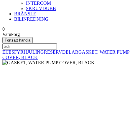
INTERCOM
SKRUVDUBB
BRÄNSLE
BILINREDNING
0
Varukorg
Fortsätt handla
EIJES
FYRHJULING
RESERVDELAR
GASKET, WATER PUMP
COVER, BLACK