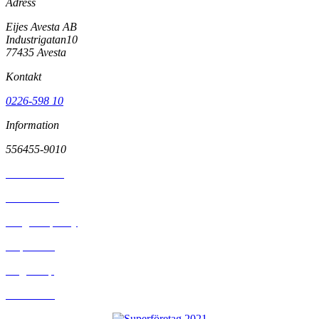
Adress
Eijes Avesta AB
Industrigatan10
77435 Avesta
Kontakt
0226-598 10
Information
556455-9010
Kontakta oss
Hitta till oss
Integritetspolicy
Köpvillkor
Ångra köp
Finansiering