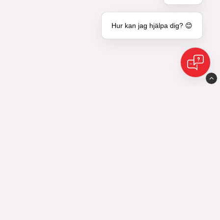
Hur kan jag hjälpa dig? 😊
Eijes Avesta AB
Industrigatan10
77435 Avesta
0226-598 10