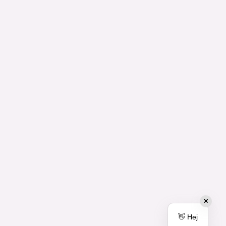
✕
👋 Hej