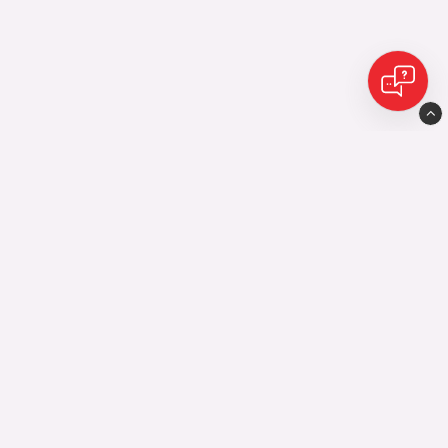
Eijes Avesta AB
Industrigatan10
77435 Avesta
0226-598 10