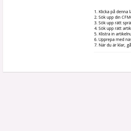
1. Klicka på denna l
2. Sök upp din CFM
3. Sök upp rätt sprän
4. Sök upp rätt artik
5. Klistra in artike
6. Upprepa med nästa
7. När du är klar, g