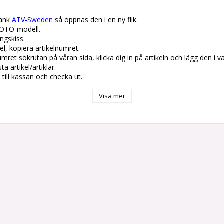
änk 
ATV-Sweden
 så öppnas den i en ny flik.

OTO-modell.

gskiss. 

el, kopiera artikelnumret. 

lnumret sökrutan på våran sida, klicka dig in på artikeln och lägg den i v
 artikel/artiklar.

å till kassan och checka ut.
Visa mer